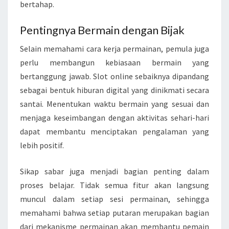
bertahap.
Pentingnya Bermain dengan Bijak
Selain memahami cara kerja permainan, pemula juga
perlu membangun kebiasaan bermain yang
bertanggung jawab. Slot online sebaiknya dipandang
sebagai bentuk hiburan digital yang dinikmati secara
santai. Menentukan waktu bermain yang sesuai dan
menjaga keseimbangan dengan aktivitas sehari-hari
dapat membantu menciptakan pengalaman yang
lebih positif.
Sikap sabar juga menjadi bagian penting dalam
proses belajar. Tidak semua fitur akan langsung
muncul dalam setiap sesi permainan, sehingga
memahami bahwa setiap putaran merupakan bagian
dari mekanisme permainan akan membantu pemain