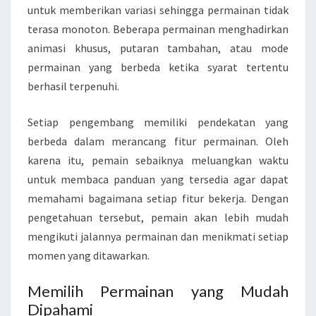
untuk memberikan variasi sehingga permainan tidak
terasa monoton. Beberapa permainan menghadirkan
animasi khusus, putaran tambahan, atau mode
permainan yang berbeda ketika syarat tertentu
berhasil terpenuhi.
Setiap pengembang memiliki pendekatan yang
berbeda dalam merancang fitur permainan. Oleh
karena itu, pemain sebaiknya meluangkan waktu
untuk membaca panduan yang tersedia agar dapat
memahami bagaimana setiap fitur bekerja. Dengan
pengetahuan tersebut, pemain akan lebih mudah
mengikuti jalannya permainan dan menikmati setiap
momen yang ditawarkan.
Memilih Permainan yang Mudah
Dipahami