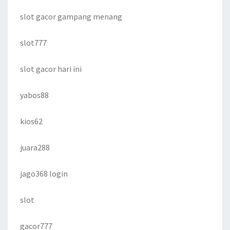
slot gacor gampang menang
slot777
slot gacor hari ini
yabos88
kios62
juara288
jago368 login
slot
gacor777