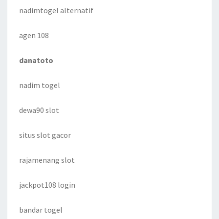
nadimtogel alternatif
agen 108
danatoto
nadim togel
dewa90 slot
situs slot gacor
rajamenang slot
jackpot108 login
bandar togel