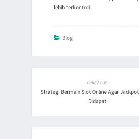
lebih terkontrol.
Blog
Post
navigation
PREVIOUS
Strategi Bermain Slot Online Agar Jackpo
Didapat