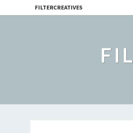
FILTERCREATIVES
FI