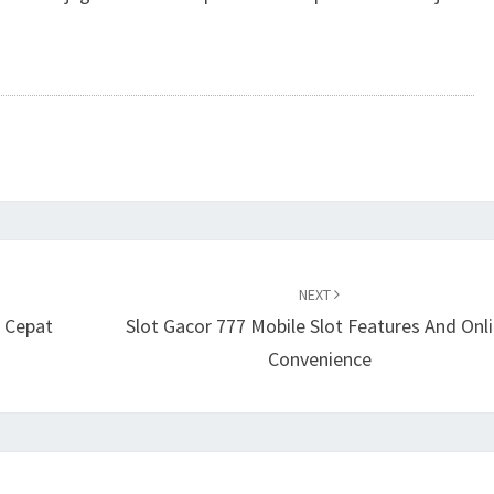
NEXT
t Cepat
Slot Gacor 777 Mobile Slot Features And Onl
Convenience