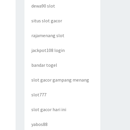
dewa90 slot
situs slot gacor
rajamenang slot
jackpot108 login
bandar togel
slot gacor gampang menang
slot777
slot gacor hari ini
yabos88