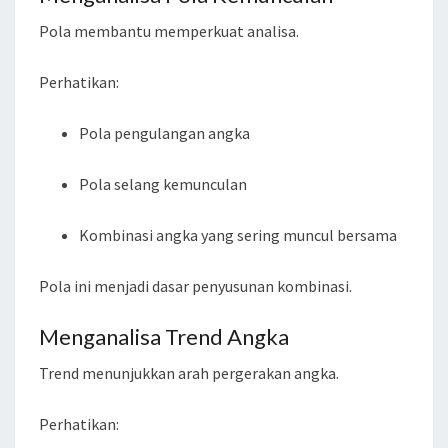
Pola membantu memperkuat analisa.
Perhatikan:
Pola pengulangan angka
Pola selang kemunculan
Kombinasi angka yang sering muncul bersama
Pola ini menjadi dasar penyusunan kombinasi.
Menganalisa Trend Angka
Trend menunjukkan arah pergerakan angka.
Perhatikan: