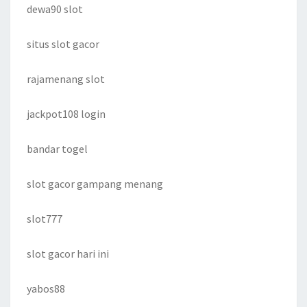
dewa90 slot
situs slot gacor
rajamenang slot
jackpot108 login
bandar togel
slot gacor gampang menang
slot777
slot gacor hari ini
yabos88