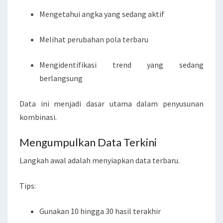
Mengetahui angka yang sedang aktif
Melihat perubahan pola terbaru
Mengidentifikasi trend yang sedang
berlangsung
Data ini menjadi dasar utama dalam penyusunan
kombinasi.
Mengumpulkan Data Terkini
Langkah awal adalah menyiapkan data terbaru.
Tips:
Gunakan 10 hingga 30 hasil terakhir