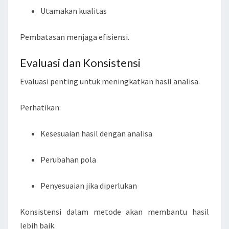
Utamakan kualitas
Pembatasan menjaga efisiensi.
Evaluasi dan Konsistensi
Evaluasi penting untuk meningkatkan hasil analisa.
Perhatikan:
Kesesuaian hasil dengan analisa
Perubahan pola
Penyesuaian jika diperlukan
Konsistensi dalam metode akan membantu hasil
lebih baik.