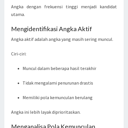
Angka dengan frekuensi tinggi menjadi kandidat
utama.
Mengidentifikasi Angka Aktif
Angka aktif adalah angka yang masih sering muncul.
Ciri-ciri:
Muncul dalam beberapa hasil terakhir
Tidak mengalami penurunan drastis
Memiliki pola kemunculan berulang
Angka ini lebih layak diprioritaskan.
Menganalisa Pola Kemunculan