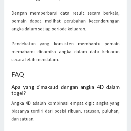
Dengan memperbarui data result secara berkala,
pemain dapat melihat perubahan kecenderungan
angka dalam setiap periode keluaran.
Pendekatan yang konsisten membantu pemain
memahami dinamika angka dalam data keluaran
secara lebih mendalam.
FAQ
Apa yang dimaksud dengan angka 4D dalam
togel?
Angka 4D adalah kombinasi empat digit angka yang
biasanya terdiri dari posisi ribuan, ratusan, puluhan,
dan satuan.