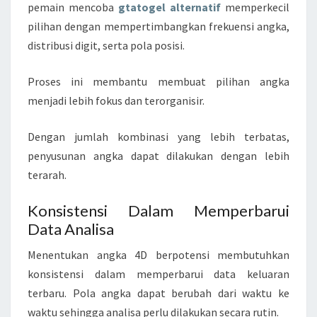
pemain mencoba
gtatogel alternatif
memperkecil
pilihan dengan mempertimbangkan frekuensi angka,
distribusi digit, serta pola posisi.
Proses ini membantu membuat pilihan angka
menjadi lebih fokus dan terorganisir.
Dengan jumlah kombinasi yang lebih terbatas,
penyusunan angka dapat dilakukan dengan lebih
terarah.
Konsistensi Dalam Memperbarui
Data Analisa
Menentukan angka 4D berpotensi membutuhkan
konsistensi dalam memperbarui data keluaran
terbaru. Pola angka dapat berubah dari waktu ke
waktu sehingga analisa perlu dilakukan secara rutin.