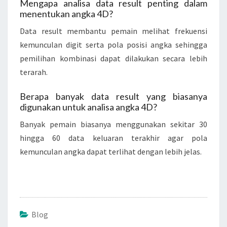
Mengapa analisa data result penting dalam
menentukan angka 4D?
Data result membantu pemain melihat frekuensi
kemunculan digit serta pola posisi angka sehingga
pemilihan kombinasi dapat dilakukan secara lebih
terarah.
Berapa banyak data result yang biasanya
digunakan untuk analisa angka 4D?
Banyak pemain biasanya menggunakan sekitar 30
hingga 60 data keluaran terakhir agar pola
kemunculan angka dapat terlihat dengan lebih jelas.
Blog