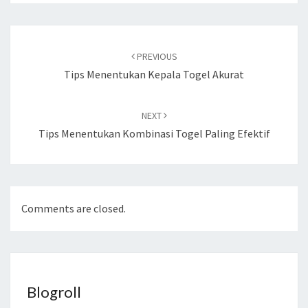
Post
navigation
PREVIOUS
Tips Menentukan Kepala Togel Akurat
NEXT
Tips Menentukan Kombinasi Togel Paling Efektif
Comments are closed.
Blogroll