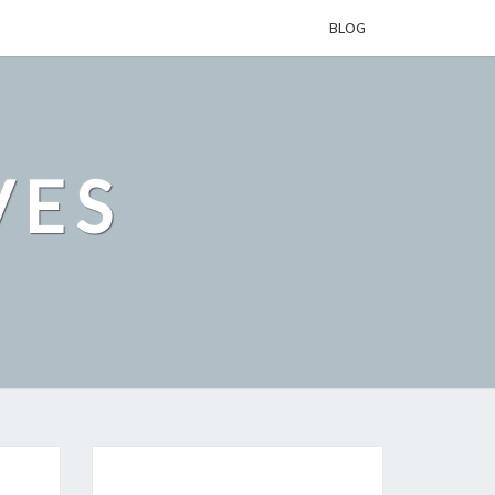
BLOG
VES