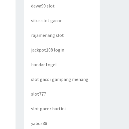
dewa90 slot
situs slot gacor
rajamenang slot
jackpot108 login
bandar togel
slot gacor gampang menang
slot777
slot gacor hari ini
yabos88