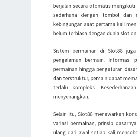
berjalan secara otomatis mengikuti
sederhana dengan tombol dan m
kebingungan saat pertama kali men
belum terbiasa dengan dunia slot onl
Sistem permainan di Slot88 jug
pengalaman bermain. Informasi pe
permainan hingga pengaturan dasar
dan terstruktur, pemain dapat memah
terlalu kompleks. Kesederhana
menyenangkan.
Selain itu, Slot88 menawarkan kons
variasi permainan, prinsip dasarn
ulang dari awal setiap kali menco