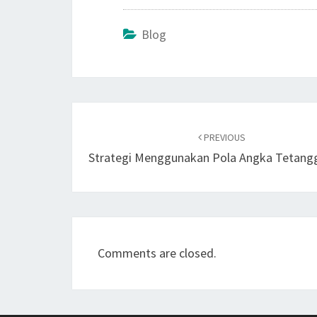
Blog
Post
navigation
PREVIOUS
Strategi Menggunakan Pola Angka Tetangg
Comments are closed.