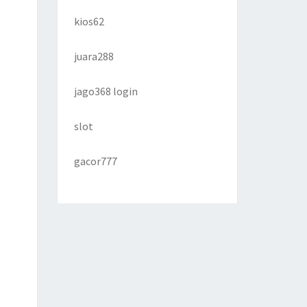
kios62
juara288
jago368 login
slot
gacor777