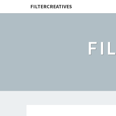
FILTERCREATIVES
FI