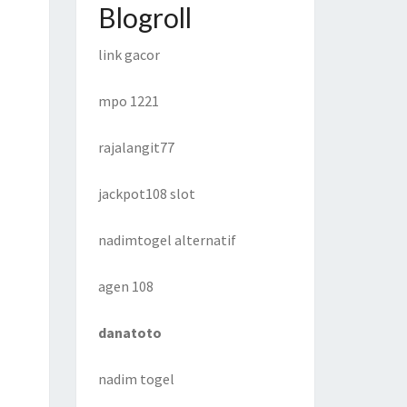
Blogroll
link gacor
mpo 1221
rajalangit77
jackpot108 slot
nadimtogel alternatif
agen 108
danatoto
nadim togel