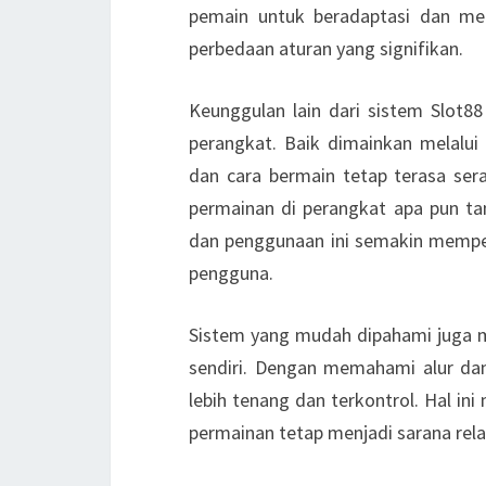
pemain untuk beradaptasi dan men
perbedaan aturan yang signifikan.
Keunggulan lain dari sistem Slot
perangkat. Baik dimainkan melal
dan cara bermain tetap terasa se
permainan di perangkat apa pun ta
dan penggunaan ini semakin mempe
pengguna.
Sistem yang mudah dipahami juga
sendiri. Dengan memahami alur d
lebih tenang dan terkontrol. Hal i
permainan tetap menjadi sarana rel