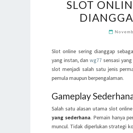
SLOT ONLIN
DIANGGA
Novemb
Slot online sering dianggap sebag
yang instan, dan
wg77
sensasi yang
slot menjadi salah satu jenis perm
pemula maupun berpengalaman.
Gameplay Sederhana
Salah satu alasan utama slot onlin
yang sederhana
. Pemain hanya pe
muncul. Tidak diperlukan strategi k