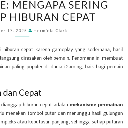
E: MENGAPA SERING
ONLINE:
P HIBURAN CEPAT
MENGAPA
SERING
DIANGGAP
er 17, 2025
Herminia Clark
HIBURAN
CEPAT
ai hiburan cepat karena gameplay yang sederhana, hasil
 langsung dirasakan oleh pemain. Fenomena ini membuat
ainan paling populer di dunia iGaming, baik bagi pemain
 dan Cepat
e dianggap hiburan cepat adalah
mekanisme permainan
rlu menekan tombol putar dan menunggu hasil gulungan
ompleks atau keputusan panjang, sehingga setiap putaran