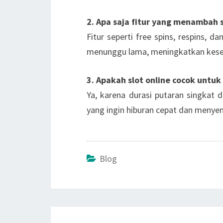
2. Apa saja fitur yang menambah s
Fitur seperti free spins, respins, 
menunggu lama, meningkatkan kese
3. Apakah slot online cocok untuk
Ya, karena durasi putaran singkat 
yang ingin hiburan cepat dan menye
Blog
Post