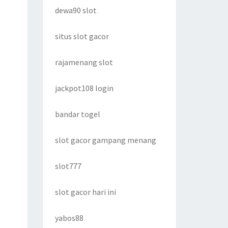
dewa90 slot
situs slot gacor
rajamenang slot
jackpot108 login
bandar togel
slot gacor gampang menang
slot777
slot gacor hari ini
yabos88