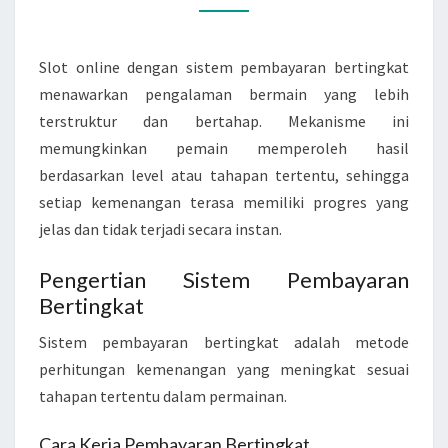
Slot online dengan sistem pembayaran bertingkat
menawarkan pengalaman bermain yang lebih
terstruktur dan bertahap. Mekanisme ini
memungkinkan pemain memperoleh hasil
berdasarkan level atau tahapan tertentu, sehingga
setiap kemenangan terasa memiliki progres yang
jelas dan tidak terjadi secara instan.
Pengertian Sistem Pembayaran
Bertingkat
Sistem pembayaran bertingkat adalah metode
perhitungan kemenangan yang meningkat sesuai
tahapan tertentu dalam permainan.
Cara Kerja Pembayaran Bertingkat