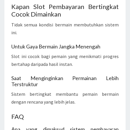
Kapan Slot Pembayaran Bertingkat
Cocok Dimainkan
Tidak semua kondisi bermain membutuhkan sistem
ini.
Untuk Gaya Bermain Jangka Menengah
Slot ini cocok bagi pemain yang menikmati progres
bertahap daripada hasil instan.
Saat Menginginkan Permainan Lebih
Terstruktur
Sistem bertingkat membantu pemain bermain
dengan rencana yang lebih jelas.
FAQ
Apa yang dimaksud sistem pembayaran