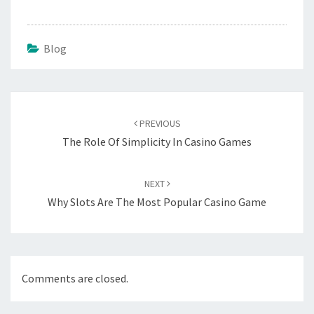
Blog
Post
navigation
PREVIOUS
The Role Of Simplicity In Casino Games
NEXT
Why Slots Are The Most Popular Casino Game
Comments are closed.