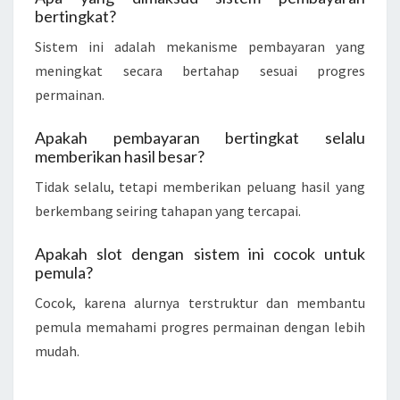
bertingkat?
Sistem ini adalah mekanisme pembayaran yang
meningkat secara bertahap sesuai progres
permainan.
Apakah pembayaran bertingkat selalu
memberikan hasil besar?
Tidak selalu, tetapi memberikan peluang hasil yang
berkembang seiring tahapan yang tercapai.
Apakah slot dengan sistem ini cocok untuk
pemula?
Cocok, karena alurnya terstruktur dan membantu
pemula memahami progres permainan dengan lebih
mudah.