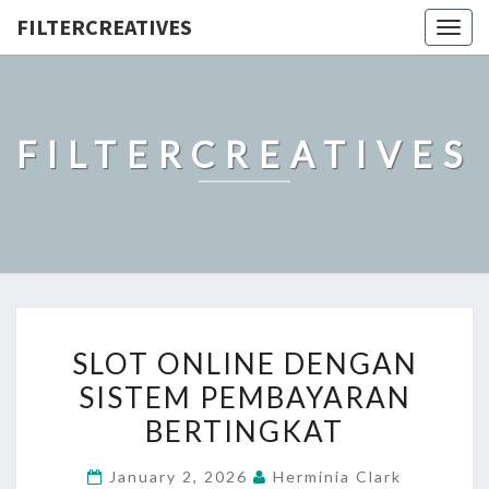
FILTERCREATIVES
Togg
navig
FILTERCREATIVES
SLOT
SLOT ONLINE DENGAN
ONLINE
SISTEM PEMBAYARAN
DENGAN
BERTINGKAT
SISTEM
PEMBAYARAN
January 2, 2026
Herminia Clark
BERTINGKAT