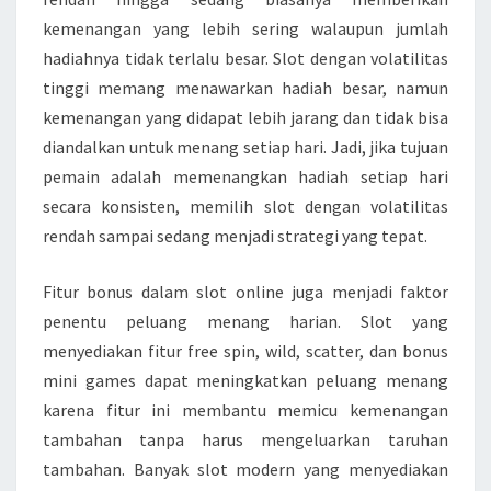
kemenangan yang lebih sering walaupun jumlah
hadiahnya tidak terlalu besar. Slot dengan volatilitas
tinggi memang menawarkan hadiah besar, namun
kemenangan yang didapat lebih jarang dan tidak bisa
diandalkan untuk menang setiap hari. Jadi, jika tujuan
pemain adalah memenangkan hadiah setiap hari
secara konsisten, memilih slot dengan volatilitas
rendah sampai sedang menjadi strategi yang tepat.
Fitur bonus dalam slot online juga menjadi faktor
penentu peluang menang harian. Slot yang
menyediakan fitur free spin, wild, scatter, dan bonus
mini games dapat meningkatkan peluang menang
karena fitur ini membantu memicu kemenangan
tambahan tanpa harus mengeluarkan taruhan
tambahan. Banyak slot modern yang menyediakan