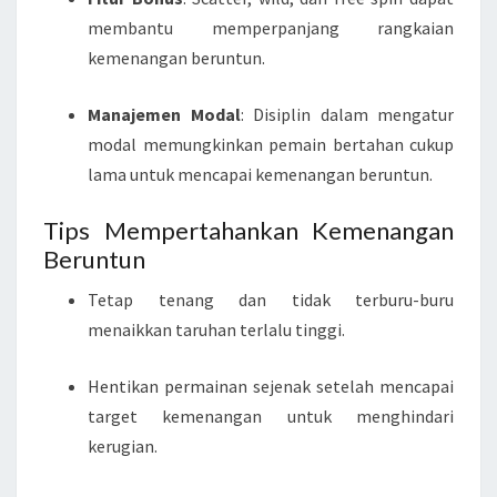
membantu memperpanjang rangkaian
kemenangan beruntun.
Manajemen Modal
: Disiplin dalam mengatur
modal memungkinkan pemain bertahan cukup
lama untuk mencapai kemenangan beruntun.
Tips Mempertahankan Kemenangan
Beruntun
Tetap tenang dan tidak terburu-buru
menaikkan taruhan terlalu tinggi.
Hentikan permainan sejenak setelah mencapai
target kemenangan untuk menghindari
kerugian.