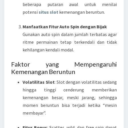
beberapa putaran awal untuk menilai
potensi
situs slot
kemenangan beruntun.
Manfaatkan Fitur Auto Spin dengan Bijak
Gunakan auto spin dalam jumlah terbatas agar
ritme permainan tetap terkendali dan tidak
kehilangan kendali modal.
Faktor yang Mempengaruhi
Kemenangan Beruntun
Volatilitas Slot
: Slot dengan volatilitas sedang
hingga tinggi cenderung memberikan
kemenangan besar, meski jarang, sehingga
momen beruntun bisa terjadi ketika “mesin
membayar”.
Fitur Bonus
: Scatter, wild, dan free spin dapat