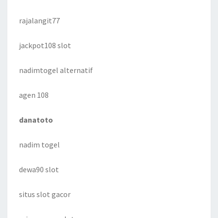
rajalangit77
jackpot108 slot
nadimtogel alternatif
agen 108
danatoto
nadim togel
dewa90 slot
situs slot gacor