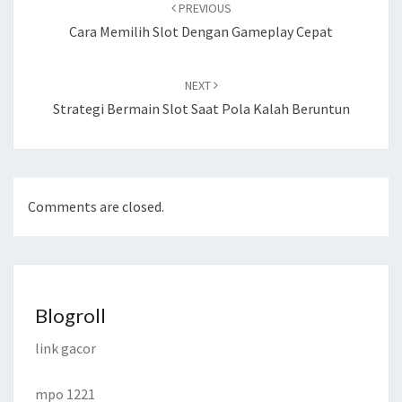
navigation
PREVIOUS
Cara Memilih Slot Dengan Gameplay Cepat
NEXT
Strategi Bermain Slot Saat Pola Kalah Beruntun
Comments are closed.
Blogroll
link gacor
mpo 1221