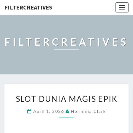
FILTERCREATIVES
Togg
navig
FILTERCREATIVES
SLOT
SLOT DUNIA MAGIS EPIK
DUNIA
MAGIS
April 1, 2026
Herminia Clark
EPIK