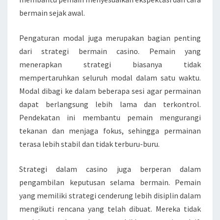
bermain sejak awal.
Pengaturan modal juga merupakan bagian penting
dari strategi bermain casino. Pemain yang
menerapkan strategi biasanya tidak
mempertaruhkan seluruh modal dalam satu waktu.
Modal dibagi ke dalam beberapa sesi agar permainan
dapat berlangsung lebih lama dan terkontrol.
Pendekatan ini membantu pemain mengurangi
tekanan dan menjaga fokus, sehingga permainan
terasa lebih stabil dan tidak terburu-buru.
Strategi dalam casino juga berperan dalam
pengambilan keputusan selama bermain. Pemain
yang memiliki strategi cenderung lebih disiplin dalam
mengikuti rencana yang telah dibuat. Mereka tidak