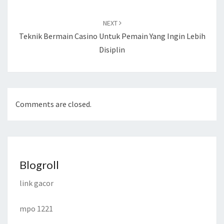
NEXT
Teknik Bermain Casino Untuk Pemain Yang Ingin Lebih
Disiplin
Comments are closed.
Blogroll
link gacor
mpo 1221