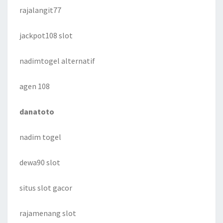
rajalangit77
jackpot108 slot
nadimtogel alternatif
agen 108
danatoto
nadim togel
dewa90 slot
situs slot gacor
rajamenang slot