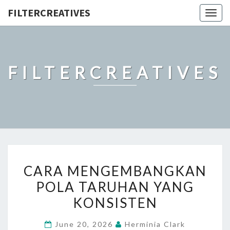
FILTERCREATIVES
Togg
navig
FILTERCREATIVES
CARA
CARA MENGEMBANGKAN
MENGEMBANGKAN
POLA TARUHAN YANG
POLA
KONSISTEN
TARUHAN
YANG
June 20, 2026
Herminia Clark
KONSISTEN