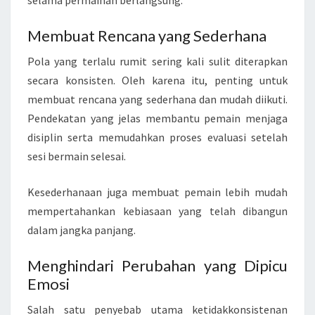
selama permainan berlangsung.
Membuat Rencana yang Sederhana
Pola yang terlalu rumit sering kali sulit diterapkan
secara konsisten. Oleh karena itu, penting untuk
membuat rencana yang sederhana dan mudah diikuti.
Pendekatan yang jelas membantu pemain menjaga
disiplin serta memudahkan proses evaluasi setelah
sesi bermain selesai.
Kesederhanaan juga membuat pemain lebih mudah
mempertahankan kebiasaan yang telah dibangun
dalam jangka panjang.
Menghindari Perubahan yang Dipicu
Emosi
Salah satu penyebab utama ketidakkonsistenan