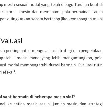
p mesin sesuai modal yang telah dibagi. Taruhan kecil di
ksplorasi mesin dan memahami pola permainan tanpa
pat ditingkatkan secara bertahap jika kemenangan mulai
valuasi
sin penting untuk mengevaluasi strategi dan pengelolaan
getahui mesin mana yang lebih menguntungkan, pola
usi modal mempengaruhi durasi bermain. Evaluasi rutin
 efektif.
 saat bermain di beberapa mesin slot?
nal ke setiap mesin sesuai jumlah mesin dan strategi