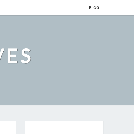
BLOG
VES