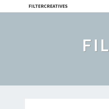
FILTERCREATIVES
FI